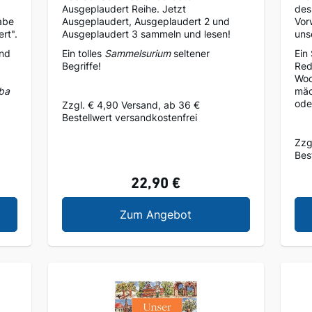
Ausgeplaudert Reihe. Jetzt
des
abe
Ausgeplaudert, Ausgeplaudert 2 und
Vor
rt".
Ausgeplaudert 3 sammeln und lesen!
uns
und
Ein tolles
Sammelsurium
seltener
Ein
Begriffe!
Red
b
Woc
ba
mäc
ode
Zzgl. € 4,90 Versand, ab 36 €
Bestellwert versandkostenfrei
Zzg
Bes
22,90 €
audert 3
Ausgeplaudert 3er Set
Zum Angebot