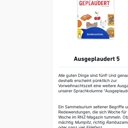
Ausgeplaudert 5
Alle guten Dinge sind fünf! Und gena
deshalb erscheint pünktlich zur
Vorweihnachtszeit eine weitere Ausg
unserer Sprachkolumne "Ausgeplaude
Ein Sammelsurium seltener Begriffe 
Redewendungen, die sich Woche für
Woche im RNZ-Magazin tummeln. O
mächtig
Mumpitz
, richtig
Rambazam
oder ganz viel
Firlefanz
.