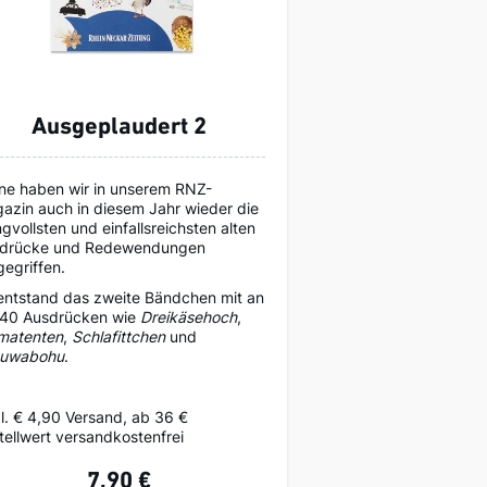
Ausgeplaudert 2
ne haben wir in unserem RNZ-
azin auch in diesem Jahr wieder die
ngvollsten und einfallsreichsten alten
drücke und Redewendungen
gegriffen.
entstand das zweite Bändchen mit an
 40 Ausdrücken wie
Dreikäsehoch
,
imatenten
,
Schlafittchen
und
uwabohu
.
l. € 4,90 Versand, ab 36 €
tellwert versandkostenfrei
7,90 €