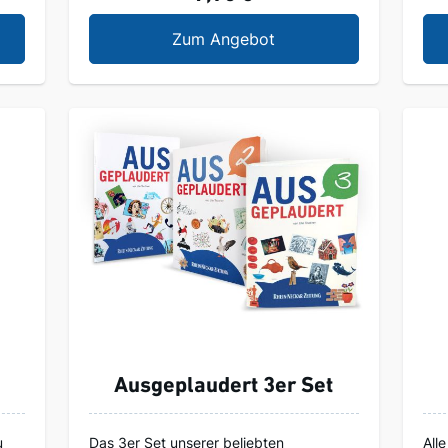
se "Alte Brücke"
Ausgeplaudert
Zum Angebot
Ausgeplaudert 3er Set
u
Das 3er Set unserer beliebten
All