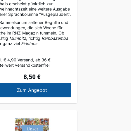
halb erscheint pünktlich zur
weihnachtszeit eine weitere Ausgabe
erer Sprachkolumne "Ausgeplaudert".
 Sammelsurium seltener Begriffe und
ewendungen, die sich Woche für
he im RNZ-Magazin tummeln. Ob
htig
Mumpitz
, richtig
Rambazamba
r ganz viel
Firlefanz
.
l. € 4,90 Versand, ab 36 €
tellwert versandkostenfrei
8,50 €
Ausgeplaudert 4
Zum Angebot