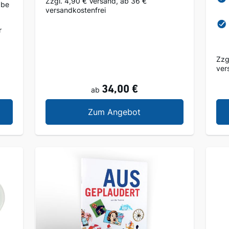
Zzgl. 4,90 € Versand, ab 36 €
abe
versandkostenfrei
r
Zzg
ver
34,00 €
ab
umsausgabe 05.09.1945
Geschenkzeitung - Die 
Zum Angebot