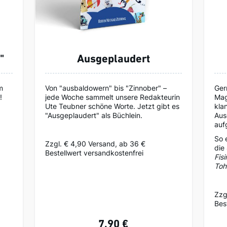
"
Ausgeplaudert
m
Von "ausbaldowern" bis "Zinnober" –
Ger
!
jede Woche sammelt unsere Redakteurin
Mag
Ute Teubner schöne Worte. Jetzt gibt es
kla
"Ausgeplaudert" als Büchlein.
Aus
auf
So 
Zzgl. € 4,90 Versand, ab 36 €
die
Bestellwert versandkostenfrei
Fis
Toh
Zzg
Bes
7,90 €