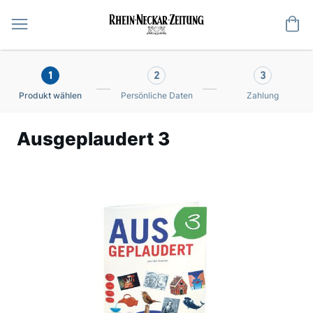
Me
1
2
3
Produkt wählen
Persönliche Daten
Zahlung
Ausgeplaudert 3
Zum
Ende
der
Bildergalerie
springen