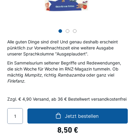
Zum
Anfang
Alle guten Dinge sind drei! Und genau deshalb erscheint
der
pünktlich zur Vorweihnachtszeit eine weitere Ausgabe
Bildergalerie
unserer Sprachkolumne "Ausgeplaudert".
springen
Ein Sammelsurium seltener Begriffe und Redewendungen,
die sich Woche für Woche im RNZ-Magazin tummeln. Ob
mächtig
Mumpitz
, richtig
Rambazamba
oder ganz viel
Firlefanz
.
Zzgl. € 4,90 Versand, ab 36 € Bestellwert versandkostenfrei
Jetzt bestellen
8,50 €