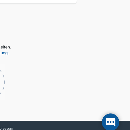
eiten.
gung
.
pressum