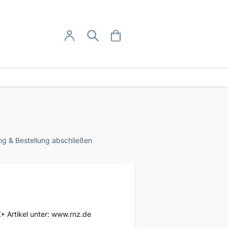
User-Menü
Mein Warenkorb
Suche
Mein Konto
Anmelden
g & Bestellung abschließen
Z+ Artikel unter: www.rnz.de