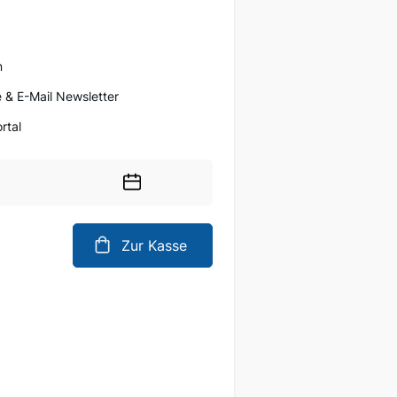
n
 & E-Mail Newsletter
rtal
Wählen
Sie
ein
Zur Kasse
Datum