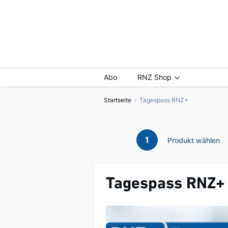
Abo
RNZ Shop
Startseite
Tagespass RNZ+
1
Produkt wählen
Tagespass RNZ+