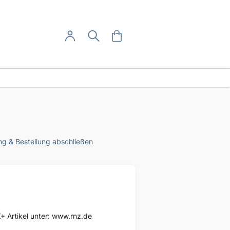
User-Menü
Mein Warenkorb
Suche
Mein Konto
Anmelden
g & Bestellung abschließen
Z+ Artikel unter: www.rnz.de