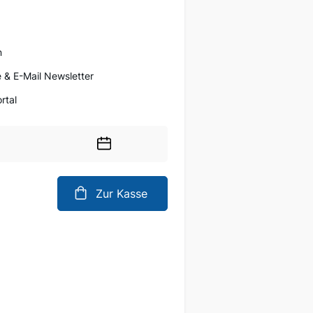
n
 & E-Mail Newsletter
rtal
Wählen
Sie
ein
Zur Kasse
Datum