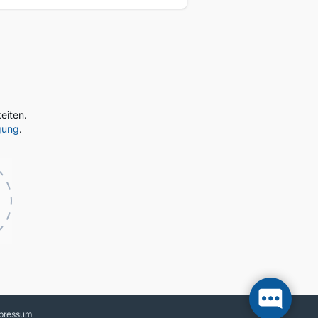
eiten.
gung
.
pressum