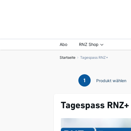
Abo
RNZ Shop
Startseite
Tagespass RNZ+
1
Produkt wählen
Tagespass RNZ+