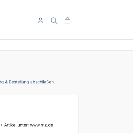
User-Menü
Mein Warenkorb
Suche
Mein Konto
Anmelden
g & Bestellung abschließen
Z+ Artikel unter: www.rnz.de