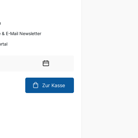
n
 & E-Mail Newsletter
rtal
Wählen
Sie
ein
Zur Kasse
Datum