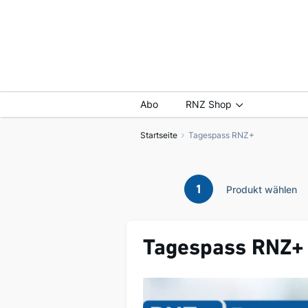
Abo
RNZ Shop
Startseite
Tagespass RNZ+
1
Produkt wählen
Tagespass RNZ+