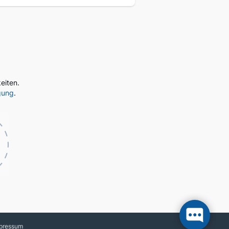
eiten.
gung
.
pressum