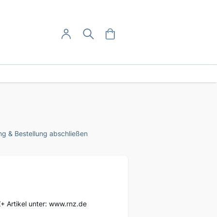
User-Menü
Mein Warenkorb
Suche
Mein Konto
Anmelden
g & Bestellung abschließen
Z+ Artikel unter: www.rnz.de