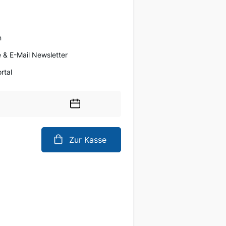
n
 & E-Mail Newsletter
rtal
Wählen
Sie
ein
Zur Kasse
Datum