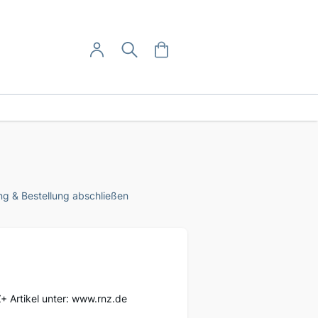
User-Menü
Mein Warenkorb
Suche
Mein Konto
Anmelden
g & Bestellung abschließen
Z+ Artikel unter: www.rnz.de