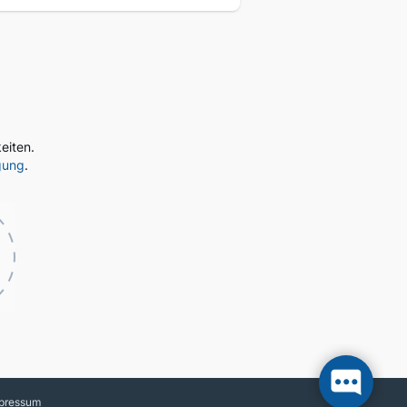
eiten.
gung
.
pressum