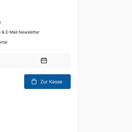
n
 & E-Mail Newsletter
rtal
Wählen
Sie
ein
Zur Kasse
Datum