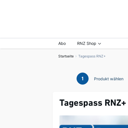
Abo
RNZ Shop
Startseite
Tagespass RNZ+
1
Produkt wählen
Tagespass RNZ+