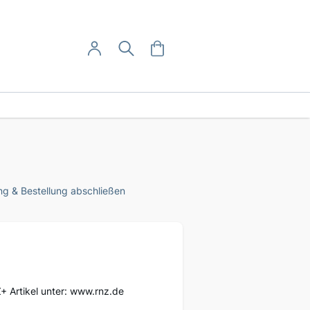
User-Menü
Mein Warenkorb
Suche
Mein Konto
Anmelden
g & Bestellung abschließen
Z+ Artikel unter: www.rnz.de