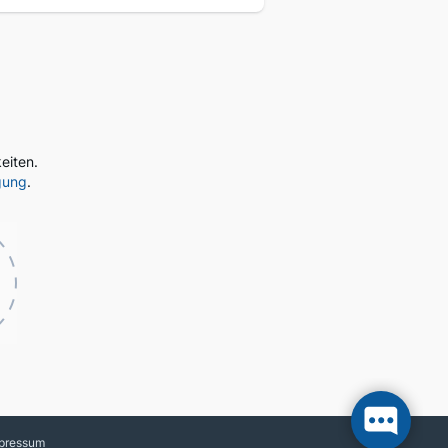
eiten.
gung
.
pressum