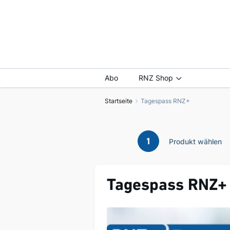
Abo
RNZ Shop
Startseite
Tagespass RNZ+
1
Produkt wählen
Tagespass RNZ+