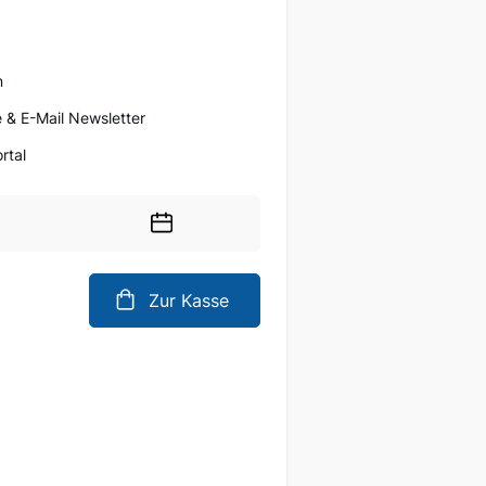
n
 & E-Mail Newsletter
rtal
Wählen
Sie
ein
Zur Kasse
Datum