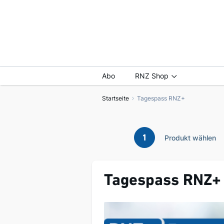
Abo
RNZ Shop
Startseite
Tagespass RNZ+
1
Produkt wählen
Tagespass RNZ+