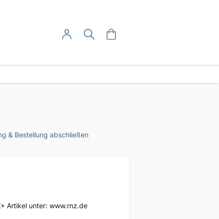
User-Menü
Mein Warenkorb
Suche
Mein Konto
Anmelden
g & Bestellung abschließen
Z+ Artikel unter: www.rnz.de