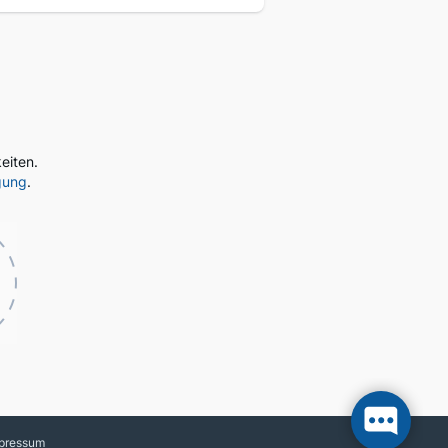
eiten.
gung
.
pressum