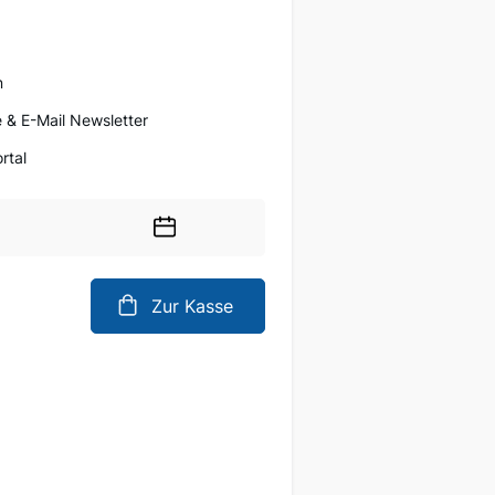
n
 & E-Mail Newsletter
rtal
Wählen
Sie
ein
Zur Kasse
Datum