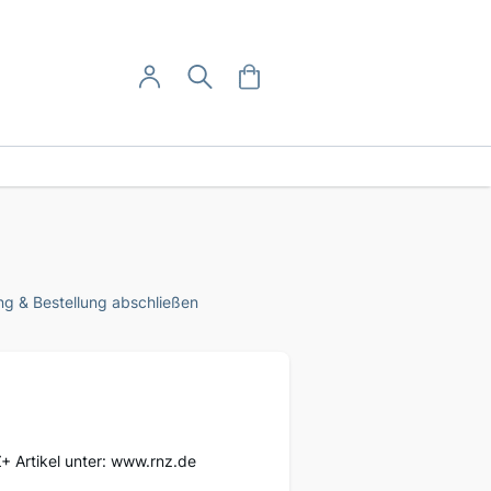
User-Menü
Mein Warenkorb
Suche
Mein Konto
Anmelden
g & Bestellung abschließen
Z+ Artikel unter: www.rnz.de