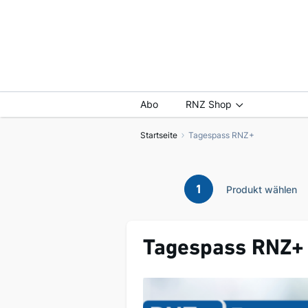
Abo
RNZ Shop
Startseite
Tagespass RNZ+
1
Produkt wählen
Tagespass RNZ+