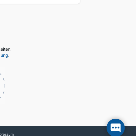
eiten.
gung
.
pressum