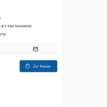
n
 & E-Mail Newsletter
rtal
Wählen
Sie
ein
Zur Kasse
Datum