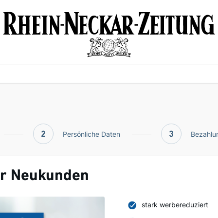
2
Persönliche Daten
3
Bezahlun
ür Neukunden
stark werbereduziert