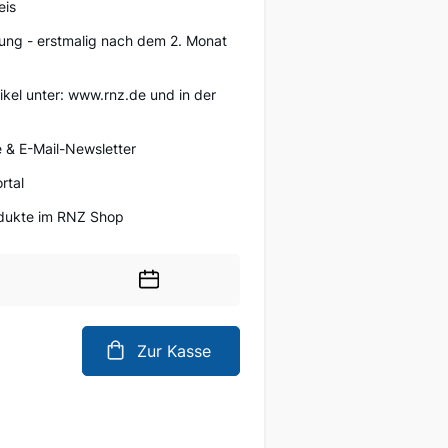
eis
ung - erstmalig nach dem 2. Monat
tikel unter: www.rnz.de und in der
 & E-Mail-Newsletter
rtal
rodukte im RNZ Shop
Wählen
Sie
ein
Zur Kasse
Datum