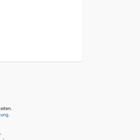
eukunden
eiten.
gung
.