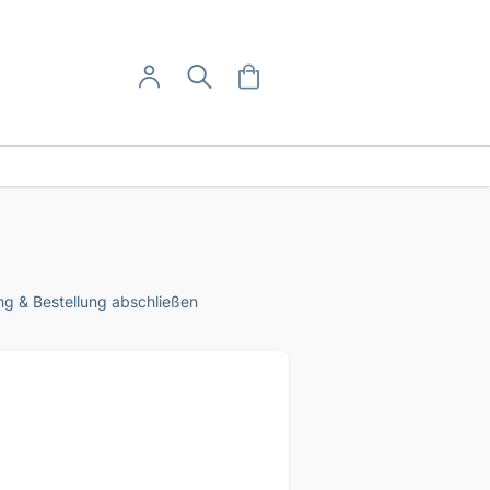
User-Menü
Mein Warenkorb
Suche
Mein Konto
Anmelden
g & Bestellung abschließen