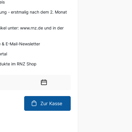
eis
ung - erstmalig nach dem 2. Monat
tikel unter: www.rnz.de und in der
 & E-Mail-Newsletter
rtal
rodukte im RNZ Shop
Wählen
Sie
ein
Zur Kasse
Datum