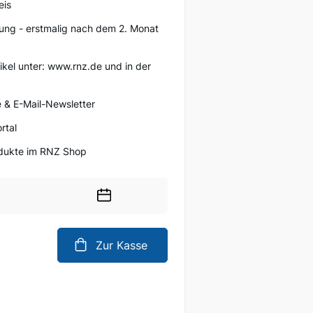
eis
ung - erstmalig nach dem 2. Monat
tikel unter: www.rnz.de und in der
 & E-Mail-Newsletter
rtal
rodukte im RNZ Shop
Wählen
Sie
ein
Zur Kasse
Datum