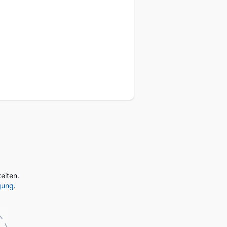
eukunden
eiten.
gung
.