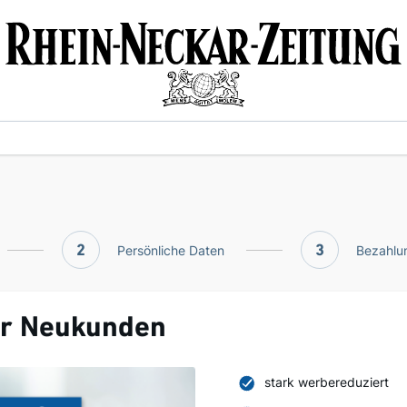
2
Persönliche Daten
3
Bezahlun
ür Neukunden
stark werbereduziert