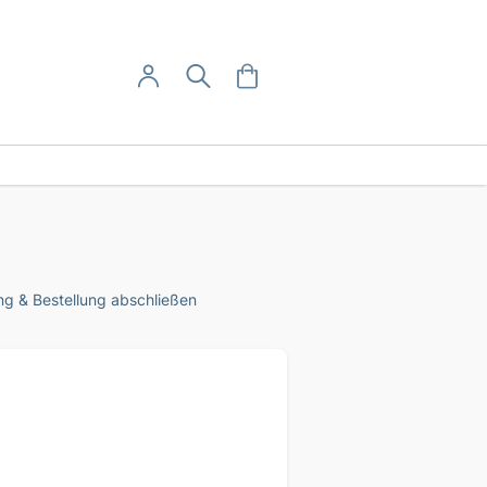
User-Menü
Mein Warenkorb
Suche
Mein Konto
Anmelden
g & Bestellung abschließen