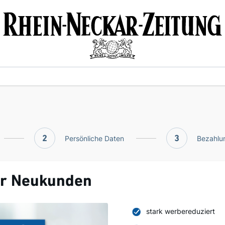
2
Persönliche Daten
3
Bezahlun
ür Neukunden
stark werbereduziert