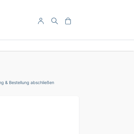
User-Menü
Mein Warenkorb
Suche
Mein Konto
Anmelden
g & Bestellung abschließen