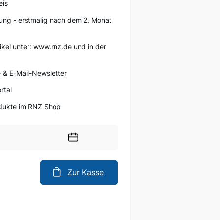
eis
ung - erstmalig nach dem 2. Monat
tikel unter: www.rnz.de und in der
 & E-Mail-Newsletter
rtal
rodukte im RNZ Shop
Wählen
Sie
ein
Zur Kasse
Datum