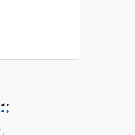
eukunden
eiten.
gung
.