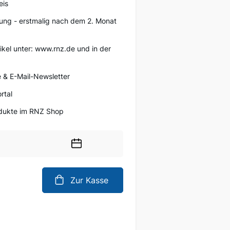
eis
ung - erstmalig nach dem 2. Monat
tikel unter: www.rnz.de und in der
 & E-Mail-Newsletter
rtal
rodukte im RNZ Shop
Wählen
Sie
ein
Zur Kasse
Datum