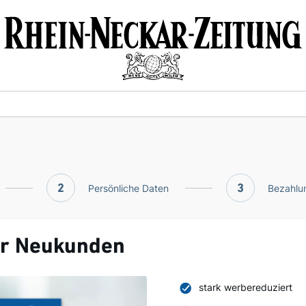
2
Persönliche Daten
3
Bezahlun
ür Neukunden
stark werbereduziert