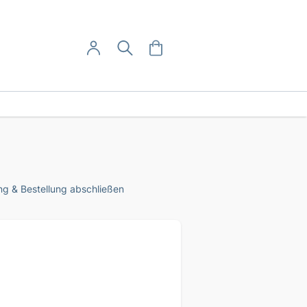
User-Menü
Mein Warenkorb
Suche
Mein Konto
Anmelden
g & Bestellung abschließen