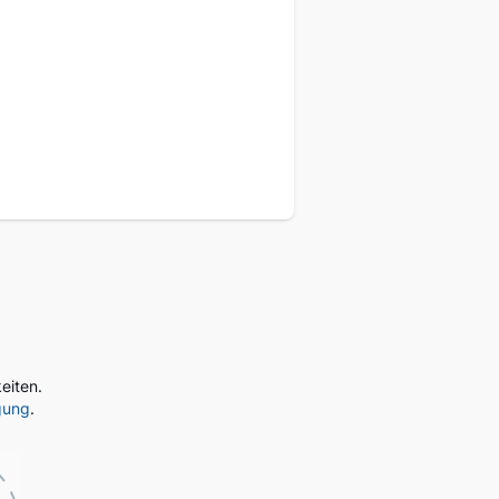
eukunden
eiten.
gung
.