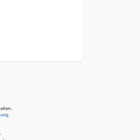
eukunden
eiten.
gung
.