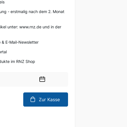
eis
ung - erstmalig nach dem 2. Monat
tikel unter: www.rnz.de und in der
 & E-Mail-Newsletter
rtal
rodukte im RNZ Shop
Wählen
Sie
ein
Zur Kasse
Datum