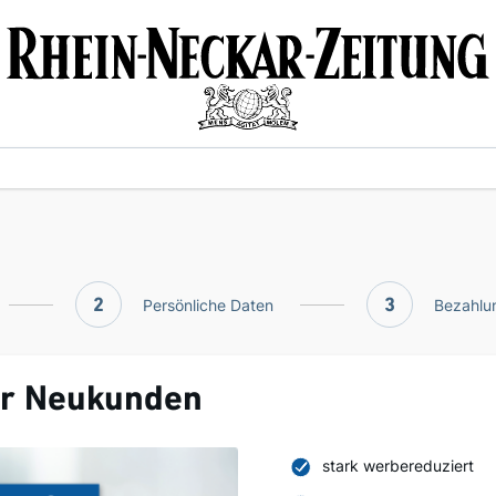
2
Persönliche Daten
3
Bezahlun
ür Neukunden
stark werbereduziert