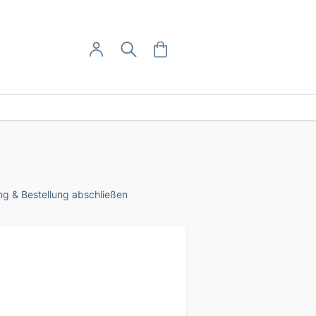
User-Menü
Mein Warenkorb
Suche
Mein Konto
Anmelden
g & Bestellung abschließen