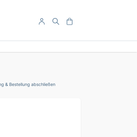
User-Menü
Mein Warenkorb
Suche
Mein Konto
Anmelden
g & Bestellung abschließen