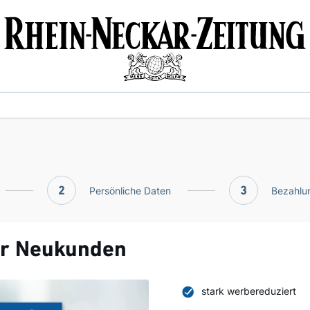
2
Persönliche Daten
3
Bezahlun
ür Neukunden
stark werbereduziert