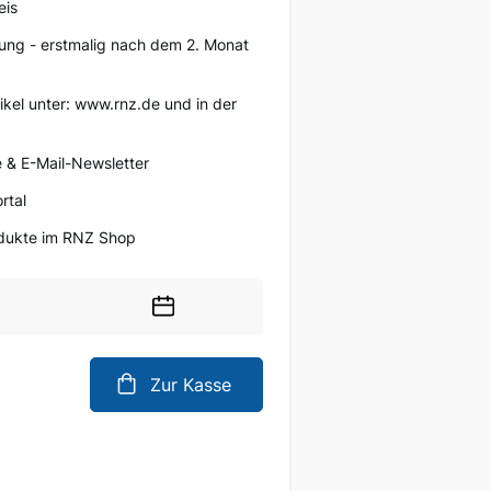
eis
ung - erstmalig nach dem 2. Monat
tikel unter: www.rnz.de und in der
 & E-Mail-Newsletter
rtal
rodukte im RNZ Shop
Wählen
Sie
ein
Zur Kasse
Datum