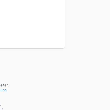
eukunden
eiten.
gung
.