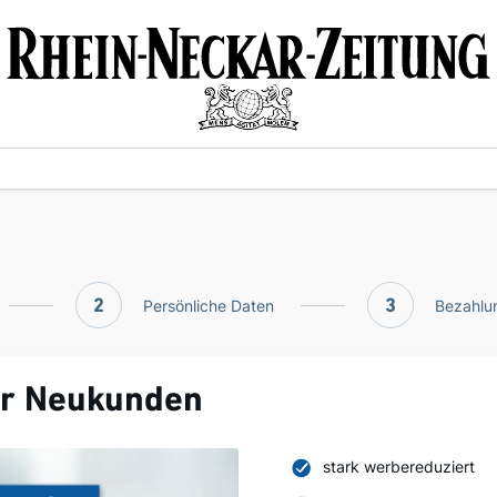
2
Persönliche Daten
3
Bezahlun
ür Neukunden
stark werbereduziert