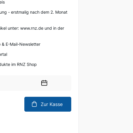
eis
ung - erstmalig nach dem 2. Monat
tikel unter: www.rnz.de und in der
 & E-Mail-Newsletter
rtal
rodukte im RNZ Shop
Wählen
Sie
ein
Zur Kasse
Datum