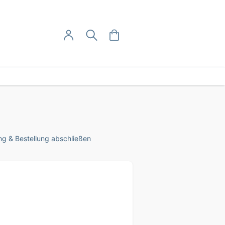
User-Menü
Mein Warenkorb
Suche
Mein Konto
Anmelden
g & Bestellung abschließen