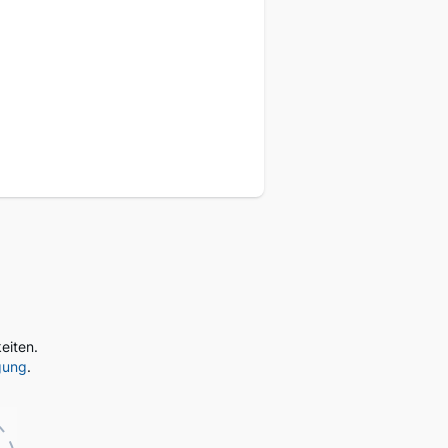
eukunden
eiten.
gung
.