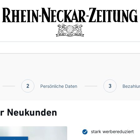
2
Persönliche Daten
3
Bezahlun
ür Neukunden
stark werbereduziert