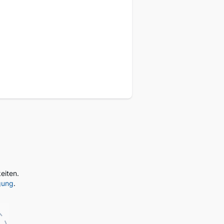
eukunden
eiten.
gung
.