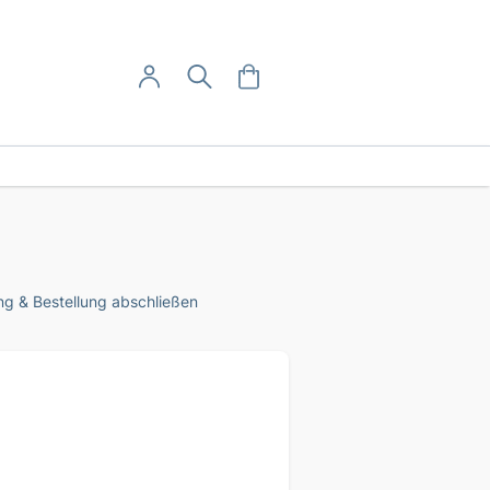
User-Menü
Mein Warenkorb
Suche
Mein Konto
Anmelden
g & Bestellung abschließen