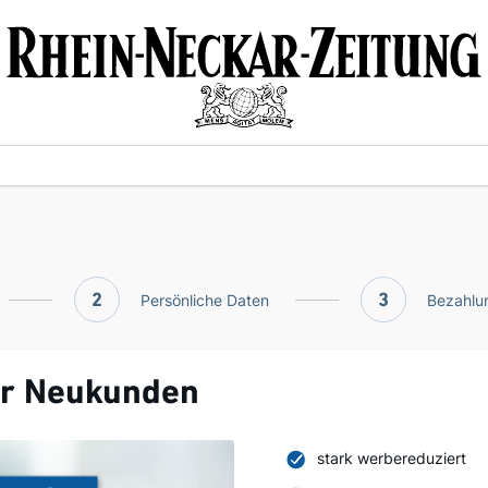
2
Persönliche Daten
3
Bezahlun
ür Neukunden
stark werbereduziert