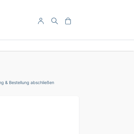
User-Menü
Mein Warenkorb
Suche
Mein Konto
Anmelden
g & Bestellung abschließen