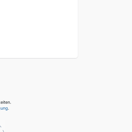
eukunden
eiten.
gung
.