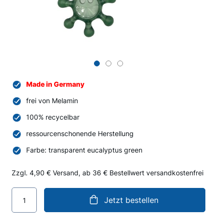
Zum
Anfang
Made in Germany
der
Bildergalerie
frei von Melamin
springen
100% recycelbar
ressourcenschonende Herstellung
Farbe: transparent eucalyptus green
Zzgl. 4,90 € Versand, ab 36 € Bestellwert versandkostenfrei
Jetzt bestellen