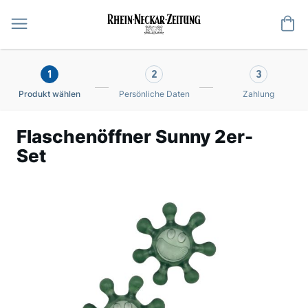
Me
1
2
3
Produkt wählen
Persönliche Daten
Zahlung
Flaschenöffner Sunny 2er-
Set
Zum
Ende
der
Bildergalerie
springen