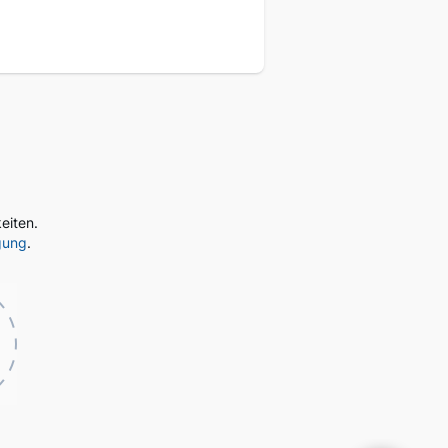
eiten.
gung
.