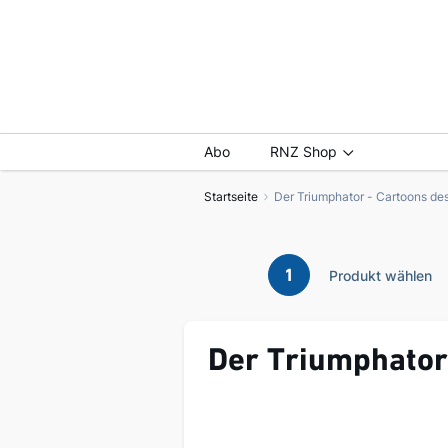
Abo
RNZ Shop
Startseite
Der Triumphator - Cartoons de
1
Produkt wählen
Der Triumphator
Zum
Ende