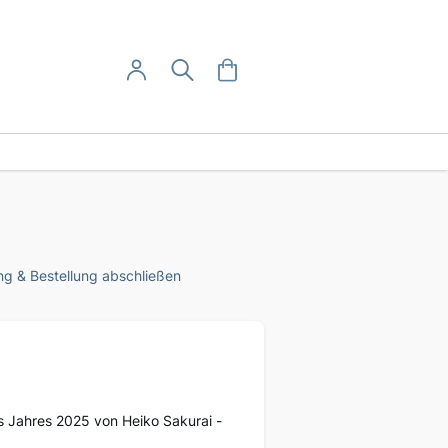
User-Menü
Mein Warenkorb
Suche
Mein Konto
Anmelden
g & Bestellung abschließen
s Jahres 2025 von Heiko Sakurai -