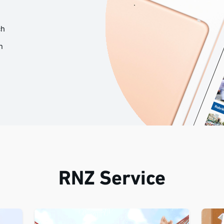
ch
n
RNZ Service