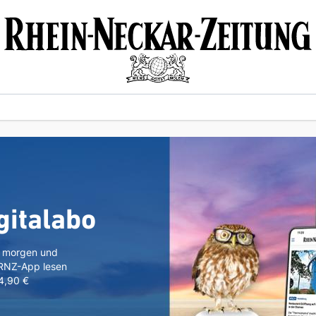
gitalabo
n morgen und
 RNZ-App lesen
 4,90 €