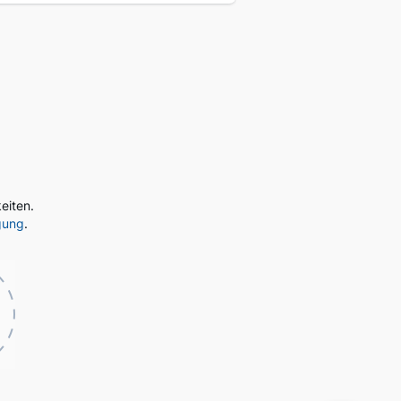
eiten.
gung
.