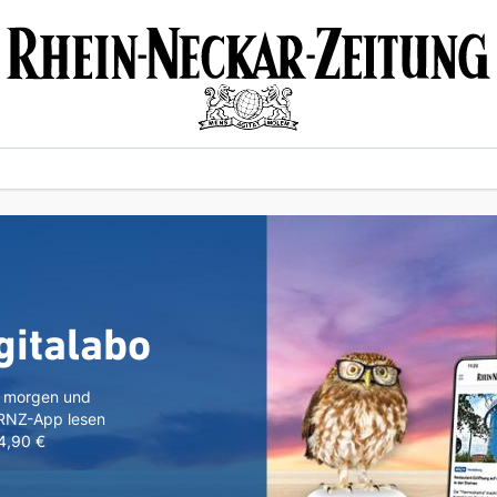
gitalabo
n morgen und
 RNZ-App lesen
 4,90 €