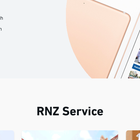
ch
n
RNZ Service