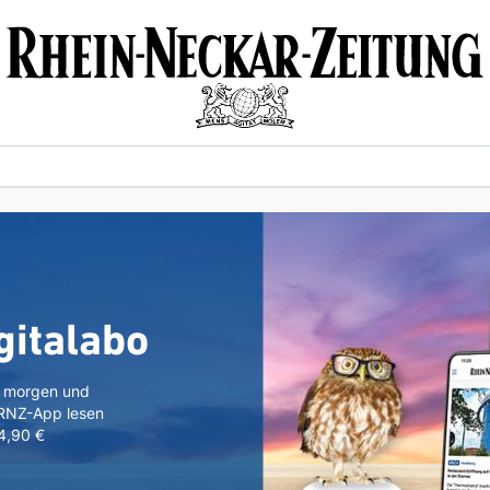
gitalabo
n morgen und
 RNZ-App lesen
 4,90 €