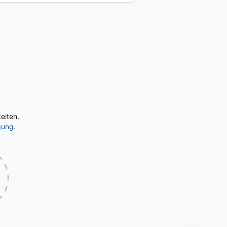
eiten.
gung
.