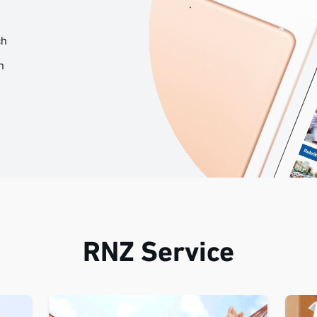
ch
n
RNZ Service