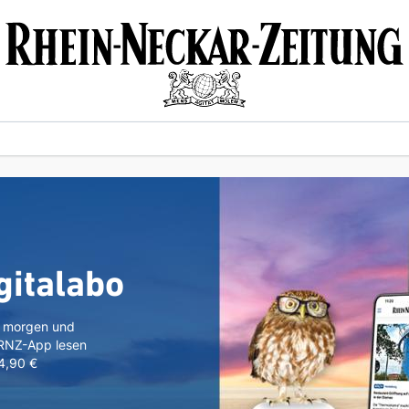
gitalabo
n morgen und
 RNZ-App lesen
 4,90 €