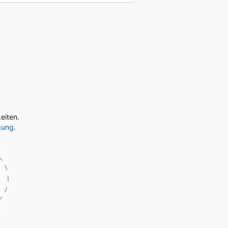
eiten.
gung
.