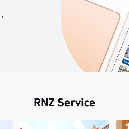
ch
n
RNZ Service