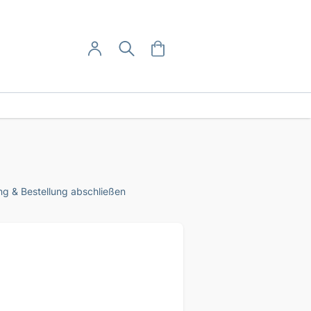
User-Menü
Mein Warenkorb
Suche
Mein Konto
Anmelden
g & Bestellung abschließen