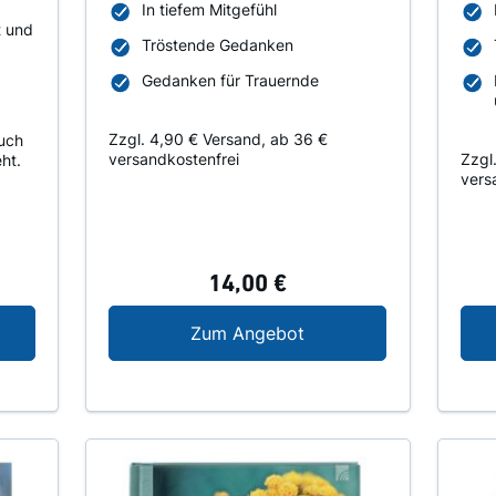
In tiefem Mitgefühl
t und
Tröstende Gedanken
Gedanken für Trauernde
Zzgl. 4,90 € Versand, ab 36 €
auch
versandkostenfrei
Zzgl
ht.
vers
14,00 €
 Reise durch das Trauerland
Über den Abschied hin
Zum Angebot