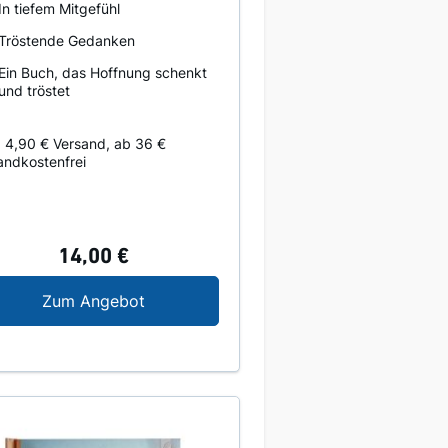
In tiefem Mitgefühl
Tröstende Gedanken
Ein Buch, das Hoffnung schenkt
und tröstet
. 4,90 € Versand, ab 36 €
andkostenfrei
14,00 €
aus
Behütet und getröstet Jeden Tag
Zum Angebot