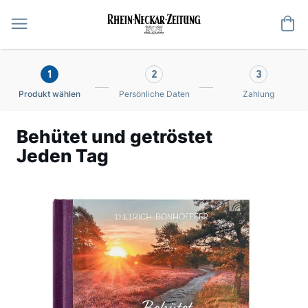
Me
1
2
3
Produkt wählen
Persönliche Daten
Zahlung
Behütet und getröstet
Jeden Tag
Zum
Ende
der
Bildergalerie
springen