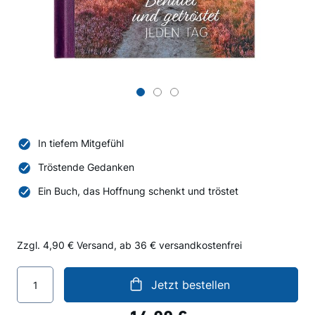
Zum
Anfang
der
In tiefem Mitgefühl
Bildergalerie
springen
Tröstende Gedanken
Ein Buch, das Hoffnung schenkt und tröstet
Zzgl. 4,90 € Versand, ab 36 € versandkostenfrei
Jetzt bestellen